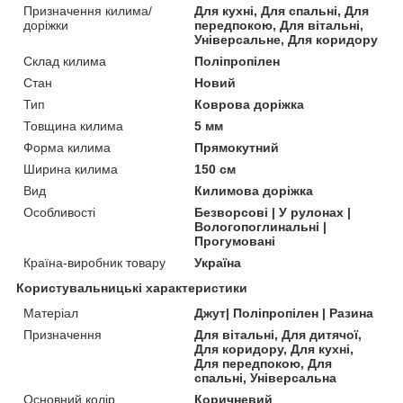
Призначення килима/
Для кухні, Для спальні, Для
доріжки
передпокою, Для вітальні,
Універсальне, Для коридору
Склад килима
Поліпропілен
Стан
Новий
Тип
Коврова доріжка
Товщина килима
5 мм
Форма килима
Прямокутний
Ширина килима
150 см
Вид
Килимова доріжка
Особливості
Безворсові | У рулонах |
Вологопоглинальні |
Прогумовані
Країна-виробник товару
Україна
Користувальницькі характеристики
Матеріал
Джут| Поліпропілен | Разина
Призначення
Для вітальні, Для дитячої,
Для коридору, Для кухні,
Для передпокою, Для
спальні, Універсальна
Основний колір
Коричневий