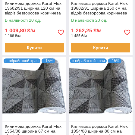
Килимова доріжка Karat Flex
Килимова доріжка Karat Flex
19682/91 ширина 120 см на
19682/91 ширина 150 см на
відріз безворсова коричнева
відріз безворсова коричнева
на гумовій основі (ціна за пог.
на гумовій основі (ціна за пог.
В наявності 20 од.
В наявності 20 од.
м)
м)
1 009,80
1 262,25
₴/м
₴/м
1 188 ₴/м
1 485 ₴/м
Купити
Купити
с обработкой края
–15%
с обработкой края
–15%
Килимова доріжка Karat Flex
Килимова доріжка Karat Flex
1954/08 ширина 67 см на
1954/08 ширина 80 см на