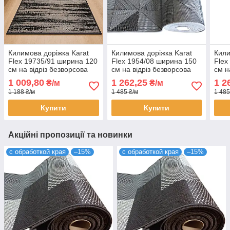
Килимова доріжка Karat
Килимова доріжка Karat
Кили
Flex 19735/91 ширина 120
Flex 1954/08 ширина 150
Flex
см на відріз безворсова
см на відріз безворсова
см н
коричнева на гумовій
сіра на гумовій основі
сіра
1 009,80
1 262,25
1 2
₴/м
₴/м
основі (ціна за пог. м)
(ціна за пог. м)
(ціна
1 188 ₴/м
1 485 ₴/м
1 485
Купити
Купити
Акційні пропозиції та новинки
с обработкой края
–15%
с обработкой края
–15%