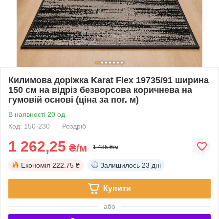
Килимова доріжка Karat Flex 19735/91 ширина
150 см на відріз безворсова коричнева на
гумовій основі (ціна за пог. м)
В наявності 20 од.
Код: 150-230
Роздріб
1 262,25
₴/м
1 485 ₴/м
Економія
222.75 ₴
Залишилось
23 дні
Купити
або