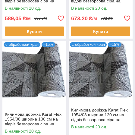
відріз безворсова сіра на
відріз безворсова сіра на
гумовій основі (ціна за пог. м)
гумовій основі (ціна за пог. м)
В наявності 20 од.
В наявності 20 од.
589,05
673,20
₴/м
₴/м
693 ₴/м
792 ₴/м
Купити
Купити
с обработкой края
–15%
с обработкой края
–15%
Килимова доріжка Karat Flex
Килимова доріжка Karat Flex
1954/08 ширина 120 см на
1954/08 ширина 100 см на
відріз безворсова сіра на
відріз безворсова сіра на
гумовій основі (ціна за пог. м)
В наявності 20 од.
гумовій основі (ціна за пог. м)
В наявності 20 од.