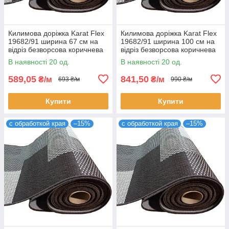
Килимова доріжка Karat Flex
Килимова доріжка Karat Flex
19682/91 ширина 67 см на
19682/91 ширина 100 см на
відріз безворсова коричнева
відріз безворсова коричнева
на гумовій основі (ціна за пог.
на гумовій основі (ціна за пог.
В наявності 20 од.
В наявності 20 од.
м)
м)
589,05
841,50
₴/м
₴/м
693 ₴/м
990 ₴/м
Купити
Купити
с обработкой края
–15%
с обработкой края
–15%