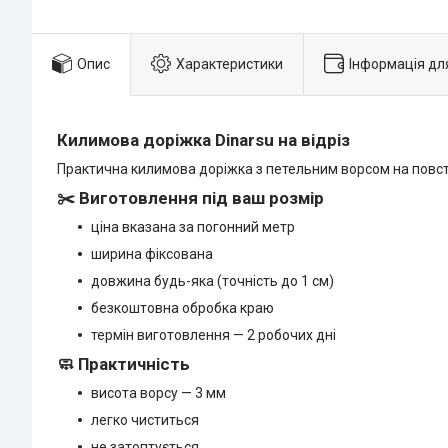
Опис
Характеристики
Інформація дл
Килимова доріжка Dinarsu на відріз
Практична килимова доріжка з петельним ворсом на повстя
✂️ Виготовлення під ваш розмір
ціна вказана за погонний метр
ширина фіксована
довжина будь-яка (точність до 1 см)
безкоштовна обробка краю
термін виготовлення — 2 робочих дні
🧼 Практичність
висота ворсу — 3 мм
легко чиститься
не затоптується