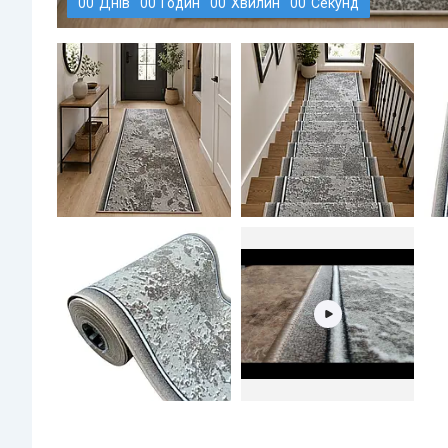
0
0
Днів
0
0
Годин
0
0
Хвилин
0
0
Секунд