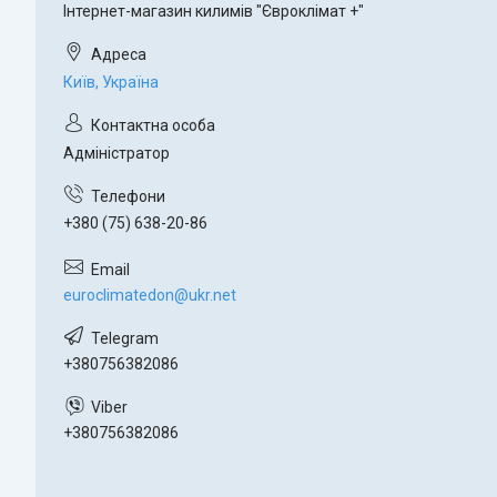
Інтернет-магазин килимів "Євроклімат +"
Київ, Україна
Адміністратор
+380 (75) 638-20-86
euroclimatedon@ukr.net
+380756382086
+380756382086