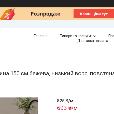
Головна
Товари та послуги
Про
і
Доставка і оплата
а 150 см бежева, низький ворс, повстяна о
825 ₴/м
693 ₴/м