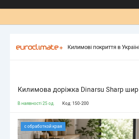
Килимові покриття в Україн
Килимова доріжка Dinarsu Sharp ширин
В наявності 25 од.
Код:
150-200
с обработкой края