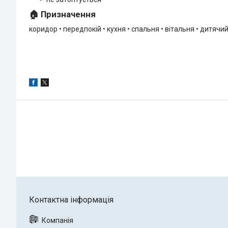
🏠 Призначення
коридор • передпокій • кухня • спальня • вітальня • дитячий