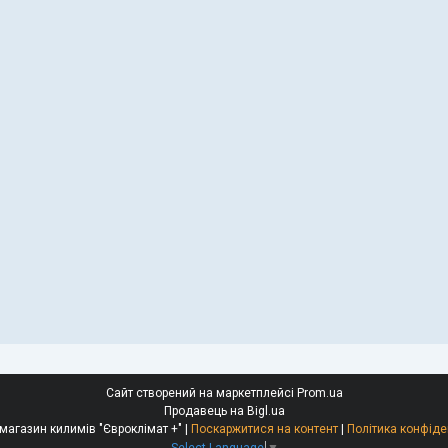
Сайт створений на маркетплейсі
Prom.ua
Продавець на Bigl.ua
Інтернет-магазин килимів "Євроклімат +" |
Поскаржитися на контент
|
Політика конфіде
Select Language
▼