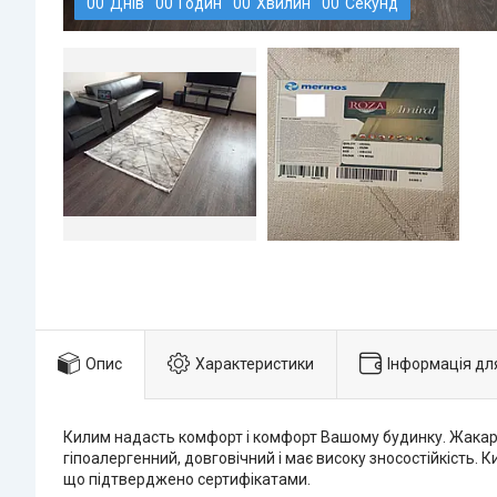
0
0
Днів
0
0
Годин
0
0
Хвилин
0
0
Секунд
Опис
Характеристики
Інформація дл
Килим надасть комфорт і комфорт Вашому будинку. Жакардо
гіпоалергенний, довговічний і має високу зносостійкість. 
що підтверджено сертифікатами.