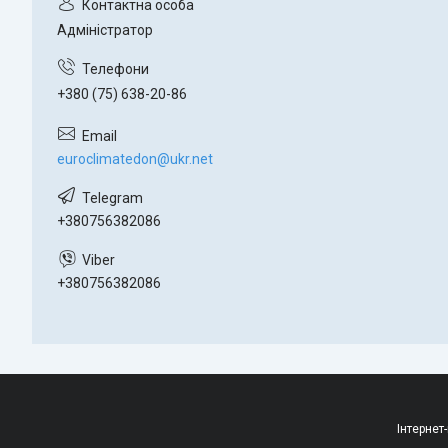
Адміністратор
+380 (75) 638-20-86
euroclimatedon@ukr.net
+380756382086
+380756382086