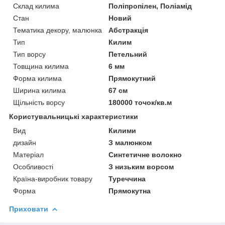
Склад килима
Поліпропілен, Поліамід
Стан
Новий
Тематика декору, малюнка
Абстракція
Тип
Килим
Тип ворсу
Петельний
Товщина килима
6 мм
Форма килима
Прямокутний
Ширина килима
67 см
Щільність ворсу
180000 точок/кв.м
Користувальницькі характеристики
Вид
Килими
дизайн
З малюнком
Матеріал
Синтетичне волокно
Особливості
З низьким ворсом
Країна-виробник товару
Туреччина
Форма
Прямокутна
Приховати