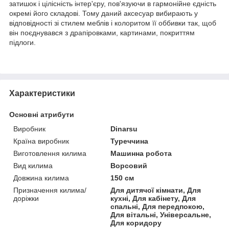
затишок і цілісність інтер'єру, пов'язуючи в гармонійне єдність
окремі його складові. Тому даний аксесуар вибирають у
відповідності зі стилем меблів і колоритом її оббивки так, щоб
він поєднувався з драпіровками, картинами, покриттям
підлоги.
Характеристики
Основні атрибути
Виробник
Dinarsu
Країна виробник
Туреччина
Виготовлення килима
Машинна робота
Вид килима
Ворсовий
Довжина килима
150 см
Призначення килима/
Для дитячої кімнати, Для
доріжки
кухні, Для кабінету, Для
спальні, Для передпокою,
Для вітальні, Універсальне,
Для коридору