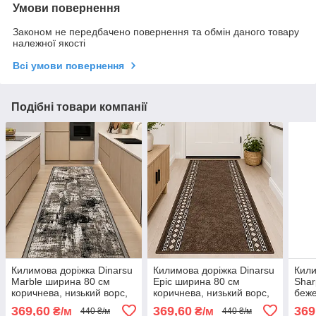
Умови повернення
Законом не передбачено повернення та обмін даного товару
належної якості
Всі умови повернення
Подібні товари компанії
Килимова доріжка Dinarsu
Килимова доріжка Dinarsu
Кили
Marble ширина 80 см
Epic ширина 80 см
Shar
коричнева, низький ворс,
коричнева, низький ворс,
беже
повстяна основа, на відріз
повстяна основа, на відріз
повс
369,60
369,60
369
₴/м
₴/м
440 ₴/м
440 ₴/м
(ціна за пог. м)
(ціна за пог. м)
(ціна