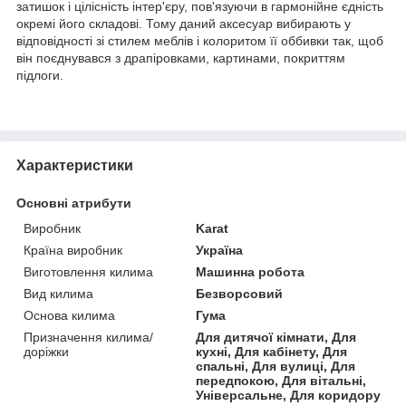
затишок і цілісність інтер'єру, пов'язуючи в гармонійне єдність
окремі його складові. Тому даний аксесуар вибирають у
відповідності зі стилем меблів і колоритом її оббивки так, щоб
він поєднувався з драпіровками, картинами, покриттям
підлоги.
Характеристики
Основні атрибути
Виробник
Karat
Країна виробник
Україна
Виготовлення килима
Машинна робота
Вид килима
Безворсовий
Основа килима
Гума
Призначення килима/
Для дитячої кімнати, Для
доріжки
кухні, Для кабінету, Для
спальні, Для вулиці, Для
передпокою, Для вітальні,
Універсальне, Для коридору