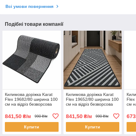
Всі умови повернення
Подібні товари компанії
Килимова доріжка Karat
Килимова доріжка Karat
Кили
Flex 19682/80 ширина 100
Flex 19652/80 ширина 100
Flex
см на відріз безворсова
см на відріз безворсова
см н
сіра на гумовій основі
сіра на гумовій основі
сіра
(ціна за пог. м)
(ціна за пог. м)
(ціна
841,50
841,50
673
₴/м
₴/м
990 ₴/м
990 ₴/м
Купити
Купити