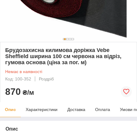
Брудозахисна килимова доріжка Vebe
Sheffield ширина 100 см червона на відріз,
гумова основа (ціна за пог. м)
Немає в наявності
Код: 100-352
Роздріб
870
₴/м
Опис
Характеристики
Доставка
Оплата
Умови п
Опис