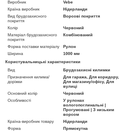
Виробник
Vebe
Країна виробник
Нідерланди
Вид брудозахисного
Ворсові покриття
покриття
Колір
Червоний
Матеріал брудозахисного
Комбінований
покриття
Форма поставки матеріалу
Рулон
Ширина
1000 мм
Користувальницькі характеристики
Вид
Брудозахисні килимки
Призначення килима/
Для гаража, Для коридору,
доріжки
Для магазину/офісу, Для
вулиці
Основний колір
Червоний
Особливості
У рулонах
вологопоглинальні |
Прогумовані | З низьким
ворсом
Країна-виробник товару
Нідерланди
Форма
Прямокутна