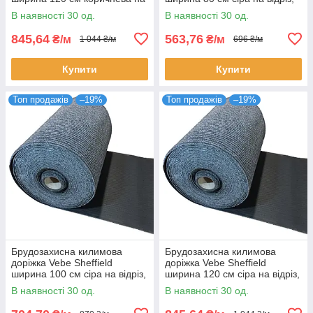
відріз, гумова основа (ціна за
гумова основа (ціна за пог. м)
В наявності 30 од.
В наявності 30 од.
пог. м)
845,64
563,76
₴/м
₴/м
1 044 ₴/м
696 ₴/м
Купити
Купити
Топ продажів
–19%
Топ продажів
–19%
Брудозахисна килимова
Брудозахисна килимова
доріжка Vebe Sheffield
доріжка Vebe Sheffield
ширина 100 см сіра на відріз,
ширина 120 см сіра на відріз,
гумова основа (ціна за пог. м)
гумова основа (ціна за пог. м)
В наявності 30 од.
В наявності 30 од.