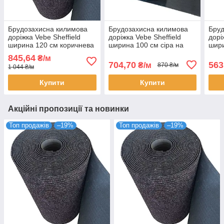
Брудозахисна килимова
Брудозахисна килимова
Бруд
доріжка Vebe Sheffield
доріжка Vebe Sheffield
дорі
ширина 120 см коричнева
ширина 100 см сіра на
шири
на відріз, гумова основа
відріз, гумова основа (ціна
відр
845,64
₴/м
(ціна за пог. м)
за пог. м)
за по
704,70
563
₴/м
870 ₴/м
1 044 ₴/м
Купити
Купити
Акційні пропозиції та новинки
Топ продажів
–19%
Топ продажів
–19%