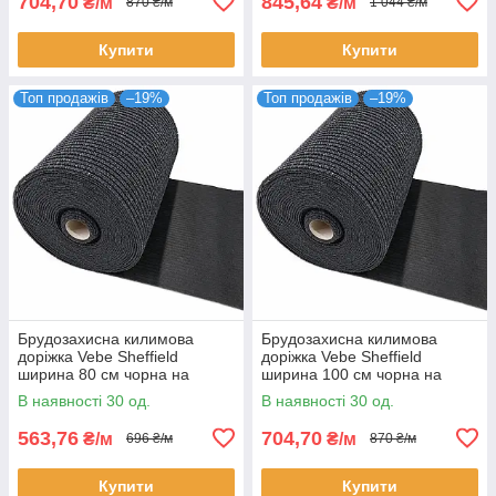
704,70
845,64
₴/м
₴/м
870 ₴/м
1 044 ₴/м
Купити
Купити
Топ продажів
–19%
Топ продажів
–19%
Брудозахисна килимова
Брудозахисна килимова
доріжка Vebe Sheffield
доріжка Vebe Sheffield
ширина 80 см чорна на
ширина 100 см чорна на
відріз, гумова основа (ціна за
відріз, гумова основа (ціна за
В наявності 30 од.
В наявності 30 од.
пог. м)
пог. м)
563,76
704,70
₴/м
₴/м
696 ₴/м
870 ₴/м
Купити
Купити