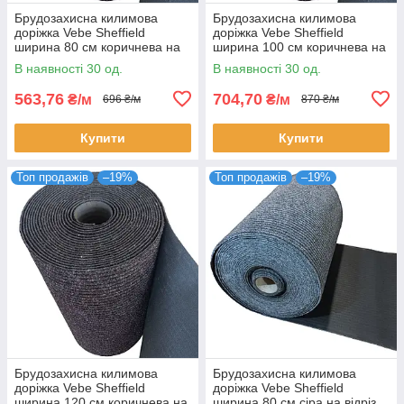
Брудозахисна килимова
Брудозахисна килимова
доріжка Vebe Sheffield
доріжка Vebe Sheffield
ширина 80 см коричнева на
ширина 100 см коричнева на
відріз, гумова основа (ціна за
відріз, гумова основа (ціна за
В наявності 30 од.
В наявності 30 од.
пог. м)
пог. м)
563,76
704,70
₴/м
₴/м
696 ₴/м
870 ₴/м
Купити
Купити
Топ продажів
–19%
Топ продажів
–19%
Брудозахисна килимова
Брудозахисна килимова
доріжка Vebe Sheffield
доріжка Vebe Sheffield
ширина 120 см коричнева на
ширина 80 см сіра на відріз,