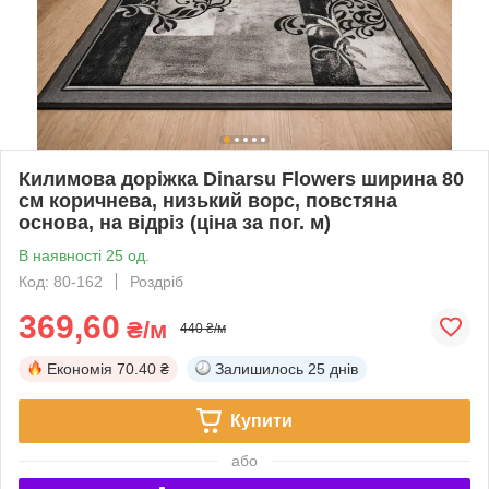
Килимова доріжка Dinarsu Flowers ширина 80
см коричнева, низький ворс, повстяна
основа, на відріз (ціна за пог. м)
В наявності 25 од.
Код: 80-162
Роздріб
369,60
₴/м
440 ₴/м
Економія
70.40 ₴
Залишилось
25 днів
Купити
або