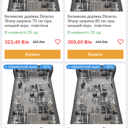
Килимова доріжка Dinarsu
Килимова доріжка Dinarsu
Sharp ширина 70 см сіра,
Sharp ширина 80 см сіра,
низький ворс, повстяна
низький ворс, повстяна
основа, на відріз (ціна за пог.
основа, на відріз (ціна за пог.
В наявності 25 од.
В наявності 25 од.
м)
м)
323,40
369,60
₴/м
₴/м
385 ₴/м
440 ₴/м
Купити
Купити
с обработкой края
–16%
с обработкой края
–16%