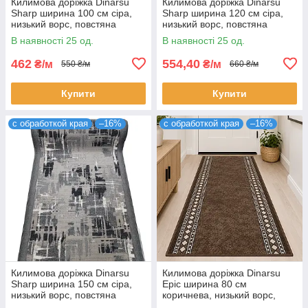
Килимова доріжка Dinarsu
Килимова доріжка Dinarsu
Sharp ширина 100 см сіра,
Sharp ширина 120 см сіра,
низький ворс, повстяна
низький ворс, повстяна
основа, на відріз (ціна за пог.
основа, на відріз (ціна за пог.
В наявності 25 од.
В наявності 25 од.
м)
м)
462
554,40
₴/м
₴/м
550 ₴/м
660 ₴/м
Купити
Купити
с обработкой края
–16%
с обработкой края
–16%
Килимова доріжка Dinarsu
Килимова доріжка Dinarsu
Sharp ширина 150 см сіра,
Epic ширина 80 см
низький ворс, повстяна
коричнева, низький ворс,
основа, на відріз (ціна за пог.
повстяна основа, на відріз