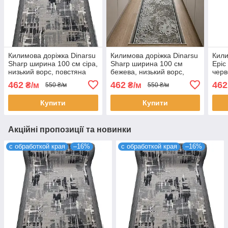
Килимова доріжка Dinarsu
Килимова доріжка Dinarsu
Кили
Sharp ширина 100 см сіра,
Sharp ширина 100 см
Epic
низький ворс, повстяна
бежева, низький ворс,
черв
основа, на відріз (ціна за
повстяна основа, на відріз
повс
462
462
462
₴/м
₴/м
550 ₴/м
550 ₴/м
пог. м)
(ціна за пог. м)
(ціна
Купити
Купити
Акційні пропозиції та новинки
с обработкой края
–16%
с обработкой края
–16%